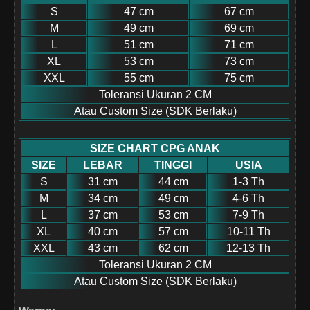
S
47 cm
67 cm
M
49 cm
69 cm
L
51 cm
71 cm
XL
53 cm
73 cm
XXL
55 cm
75 cm
Toleransi Ukuran 2 CM
Atau Custom Size (SDK Berlaku)
SIZE CHART CPG ANAK
SIZE
LEBAR
TINGGI
USIA
S
31 cm
44 cm
1-3 Th
M
34 cm
49 cm
4-6 Th
L
37 cm
53 cm
7-9 Th
XL
40 cm
57 cm
10-11 Th
XXL
43 cm
62 cm
12-13 Th
Toleransi Ukuran 2 CM
Atau Custom Size (SDK Berlaku)