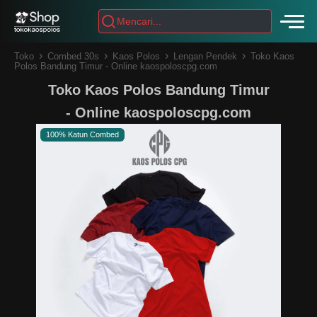
›
›
›
›
Toko
Combed 30s
Kaos Polos
Lengan Pendek
Toko Kaos
Polos Bandung Timur - Online kaospoloscpg.com
Toko Kaos Polos Bandung Timur
- Online kaospoloscpg.com
100% Katun Combed