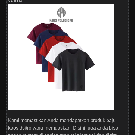
Warna:
Kami memastikan Anda mendapatkan produk baju
kaos dsitro yang memuaskan. Disini juga anda bisa