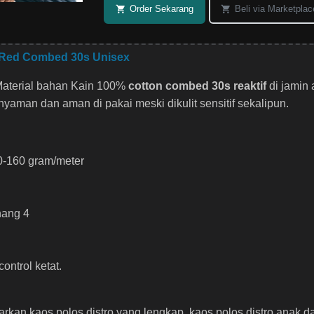
Order Sekarang
Beli via Marketplac
 Red Combed 30s Unisex
Material bahan Kain 100%
cotton combed 30s reaktif
di jamin 
yaman dan aman di pakai meski dikulit sensitif sekalipun.
0-160 gram/meter
nang 4
control ketat.
n kaos polos distro yang lengkap, kaos polos distro anak 