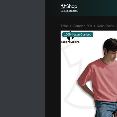
›
›
Toko
Combed 30s
Kaos Polos
100% Katun Combed