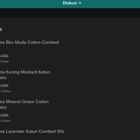
Diskusi
s
rna Biru Muda Cotton Combed
5.000
Online
na Kuning Mustard Katun
tro
5.000
l Online
na Mineral Green Cotton
tro
5.000
l Online
rna Lavender Katun Combed 30s