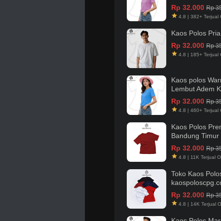
Rp 32.000
Rp 3
4.8 | 382+ Terjual 
Kaos Polos Pri
Rp 32.000
Rp 3
4.8 | 185+ Terjual 
Kaos polos War
Lembut Adem Ku
Rp 32.000
Rp 3
4.8 | 460+ Terjual 
Kaos Polos Pre
Bandung Timur
Rp 32.000
Rp 3
4.8 | 11K Terjual O
Toko Kaos Polo
kaospoloscpg.
Rp 32.000
Rp 3
4.8 | 14K Terjual O
Kaos Polos Ma