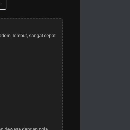
e
adem, lembut, sangat cepat
dan dewasa dengan pola