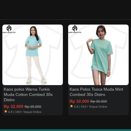
Kaos polos Warna Turkis
Kaos Polos Tosca Muda Mint
Muda Cotton Combed 30s
Combed 30s Distro
Distro
Rp 32.000
Rp 35.000
Rp 32.000
Rp 35.000
4.8 | 542+ Terjual Online
4.8 | 160+ Terjual Online