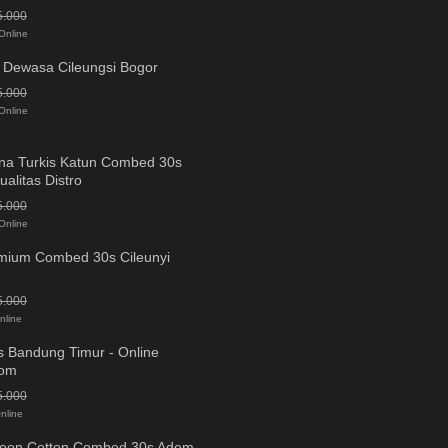
5.000
Online
a Dewasa Cileungsi Bogor
5.000
Online
na Turkis Katun Combed 30s
alitas Distro
5.000
Online
mium Combed 30s Cileunyi
5.000
nline
s Bandung Timur - Online
com
5.000
nline
roon Cotton Combed 30s Adem