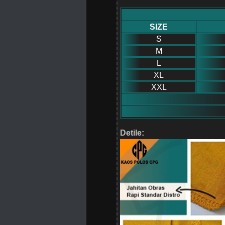
SIZE
S
M
L
XL
XXL
Detile: