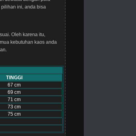
ilihan ini, anda bisa
uai. Oleh karena itu,
emua kebutuhan kaos anda
uan.
TINGGI
67 cm
69 cm
71 cm
73 cm
75 cm