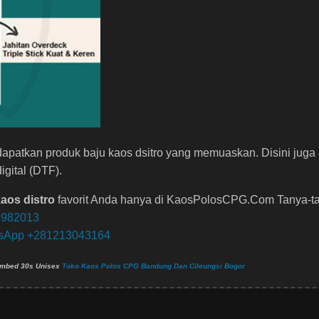
atkan produk baju kaos dsitro yang memuaskan. Disini juga 
igital (DTF).
aos distro
favorit Anda hanya di KaosPolosCPG.Com Tanya-t
4982013
tsApp +281213043164
ombed 30s Unisex
Toko Kaos Polos CPG Bandung Dan Cileungsi Bogor