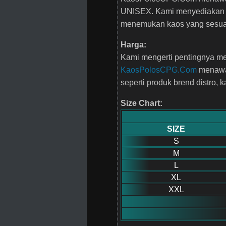
UNISEX. Kami menyediakan be
menemukan kaos yang sesuai
Harga:
Kami mengerti pentingnya men
KaosPolosCPG.Com
menawar
seperti produk brend distro, 
Size Chart:
SIZE
S
M
L
XL
XXL