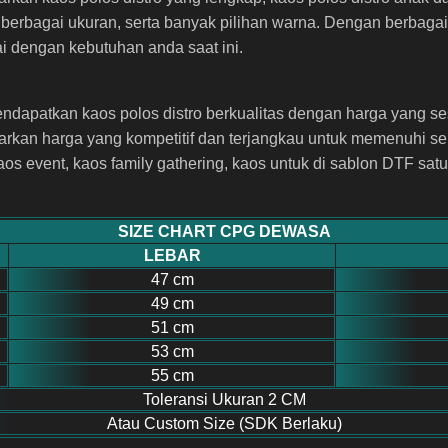
rbagai ukuran, serta banyak pilihan warna. Dengan berbagai p
 dengan kebutuhan anda saat ini.
dapatkan kaos polos distro berkualitas dengan harga yang ses
kan harga yang kompetitif dan terjangkau untuk memenuhi s
kaos event, kaos family gathering, kaos untuk di sablon DTF sat
SIZE CHART CPG DEWASA
LEBAR
47 cm
49 cm
51 cm
53 cm
55 cm
Toleransi Ukuran 2 CM
Atau Custom Size (SDK Berlaku)