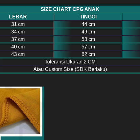
SIZE CHART CPG ANAK
LEBAR
TINGGI
31 cm
44 cm
34 cm
49 cm
37 cm
53 cm
40 cm
57 cm
43 cm
62 cm
Toleransi Ukuran 2 CM
Atau Custom Size (SDK Berlaku)