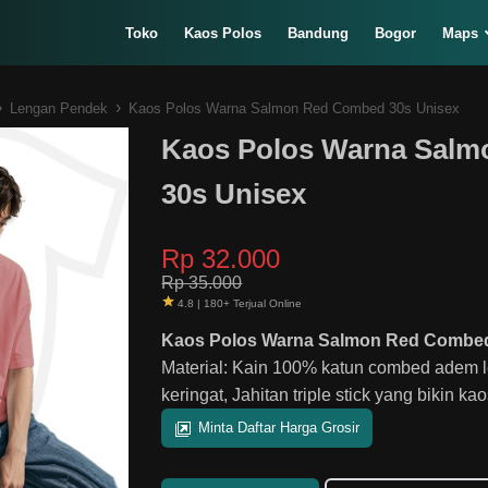
Toko
Kaos Polos
Bandung
Bogor
Maps
›
›
Lengan Pendek
Kaos Polos Warna Salmon Red Combed 30s Unisex
Kaos Polos Warna Sal
30s Unisex
Rp 32.000
Rp 35.000
4.8 | 180+ Terjual Online
Kaos Polos Warna Salmon Red Combed
Material: Kain 100% katun combed adem 
keringat, Jahitan triple stick yang bikin k
Minta Daftar Harga Grosir