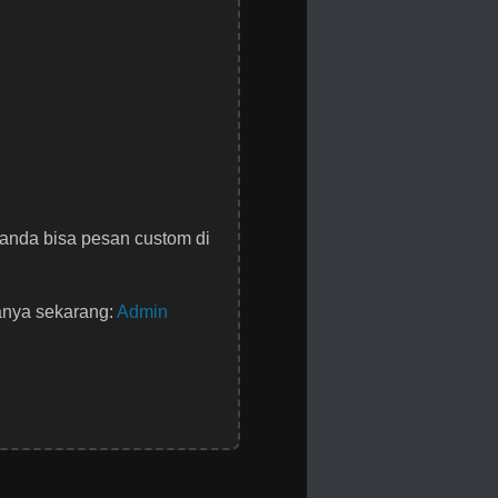
anda bisa pesan custom di
anya sekarang:
Admin