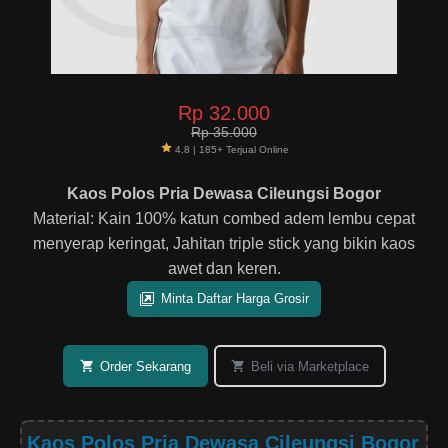
Rp 32.000
Rp 35.000
4.8 | 185+ Terjual Online
Kaos Polos Pria Dewasa Cileungsi Bogor
Material: Kain 100% katun combed adem lembu cepat
menyerap keringat, Jahitan triple stick yang bikin kaos
awet dan keren.
Minta Daftar Harga Grosir
Order Sekarang
Beli via Marketplace
Kaos Polos Pria Dewasa Cileungsi Bogor