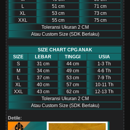
L
51 cm
71 cm
XL
53 cm
73 cm
XXL
55 cm
75 cm
Toleransi Ukuran 2 CM
Atau Custom Size (SDK Berlaku)
SIZE CHART CPG ANAK
SIZE
LEBAR
TINGGI
USIA
S
31 cm
44 cm
1-3 Th
M
34 cm
49 cm
4-6 Th
L
37 cm
53 cm
7-9 Th
XL
40 cm
57 cm
10-11 Th
XXL
43 cm
62 cm
12-13 Th
Toleransi Ukuran 2 CM
Atau Custom Size (SDK Berlaku)
Detile: