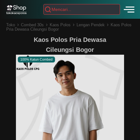
›
›
›
›
Toko
Combed 30s
Kaos Polos
Lengan Pendek
Kaos Polos
Pria Dewasa Cileungsi Bogor
Kaos Polos Pria Dewasa
Cileungsi Bogor
100% Katun Combed